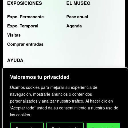
EXPOSICIONES
EL MUSEO
Expo. Permanente
Pase anual
Expo. Temporal
Agenda
Visitas
Comprar entradas
AYUDA
Contacto
Valoramos tu privacidad
FAQS
Usamos cookies para mejorar su experiencia de
navegación, mostrarle anuncios o contenidos
ENTIDAD COLABORADORA:
KAYAK
personalizados y analizar nuestro tráfico. Al hacer clic en
“Aceptar todo” usted da su consentimiento a nuestro uso de
las cookies.
POLITICA PRIVACIDAD
COOKIES
FAQS
©
2026
KAIJU GROUP
. All rights reserved.