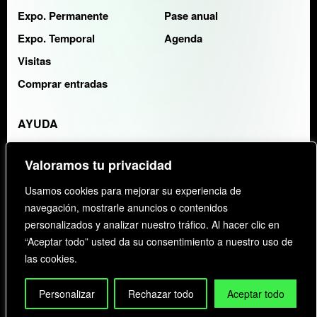
Expo. Permanente
Pase anual
Expo. Temporal
Agenda
Visitas
Comprar entradas
AYUDA
Contacto
Valoramos tu privacidad
FAQS
Usamos cookies para mejorar su experiencia de
navegación, mostrarle anuncios o contenidos
ENTIDAD COLABORADORA:
KAYAK
personalizados y analizar nuestro tráfico. Al hacer clic en
“Aceptar todo” usted da su consentimiento a nuestro uso de
las cookies.
POLITICA PRIVACIDAD
COOKIES
FAQS
©
2026
KAIJU GROUP
. All rights reserved.
Personalizar
Rechazar todo
Aceptar todo