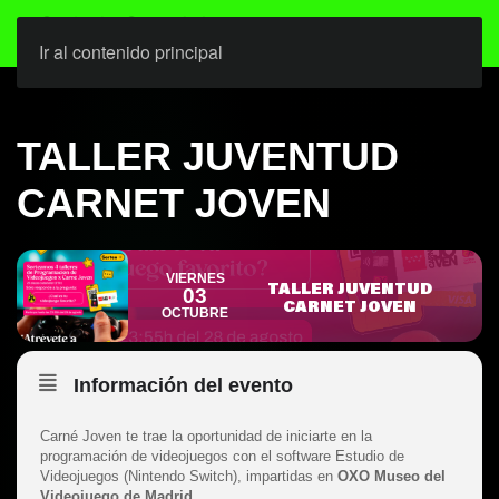
Ir al contenido principal
TALLER JUVENTUD
CARNET JOVEN
VIERNES
TALLER JUVENTUD
03
CARNET JOVEN
OCTUBRE
Información del evento
Carné Joven te trae la oportunidad de iniciarte en la
programación de videojuegos con el software Estudio de
Videojuegos (Nintendo Switch), impartidas en
OXO Museo del
Videojuego de Madrid.