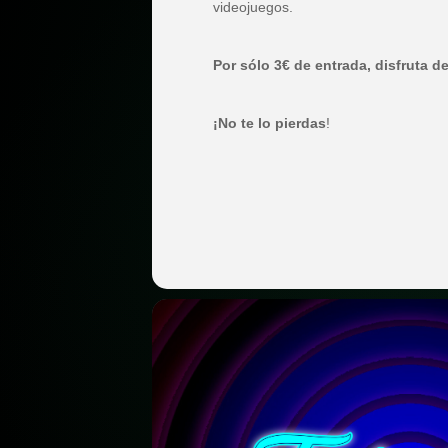
videojuegos.
Por sólo 3€ de entrada, disfruta d
¡No te lo pierdas
!