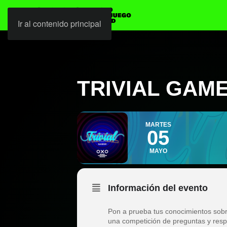
Ir al contenido principal
TRIVIAL GAM
MARTES
05
MAYO
Información del evento
Pon a prueba tus conocimientos sob
una competición de preguntas y resp