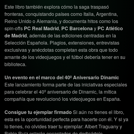
Este libro también explora cómo la saga traspasó
fronteras, conquistando países como Italia, Argentina,
Reino Unido o Alemania, y documenta hitos como los
spin-offs
PC Real Madrid
,
PC Barcelona
y
PC Atlético
de Madrid
, además de las ediciones centradas en la
Selección Española. Plagios, extensiones, entrevistas
exclusivas y anécdotas completan esta obra que todo
amante de los videojuegos y el fútbol debería tener en su
biblioteca.
Un evento en el marco del 40º Aniversario Dinamic
Este lanzamiento forma parte de las iniciativas especiales
para celebrar el 40º aniversario de Dinamic, la mítica
compañía que revolucionó los videojuegos en España.
Consigue tu ejemplar firmado
Si aún no tienes el libro,
esta es la oportunidad perfecta para hacerte con él. Y si ya
lo tienes, no olvides traer tu ejemplar: Albert Traguany y
Pablo Ruiz estarán encantados de dedicártelo.