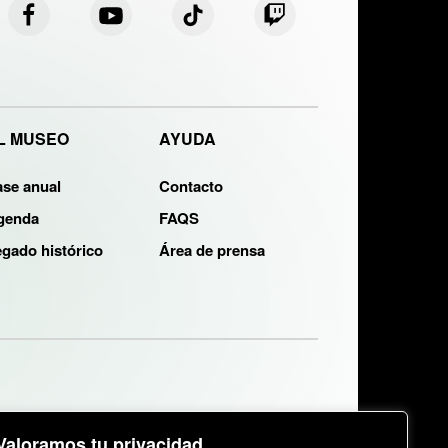
L MUSEO
AYUDA
ase anual
Contacto
genda
FAQS
gado histórico
Área de prensa
Valoramos tu privacidad