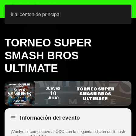
Ir al contenido principal
TORNEO SUPER
SMASH BROS
ULTIMATE
TORNEO SUPER
JUEVES
10
SMASH BROS
ULTIMATE
JULIO
Información del evento
¡Vuelve el competitivo al OXO con la segunda edición de Smash