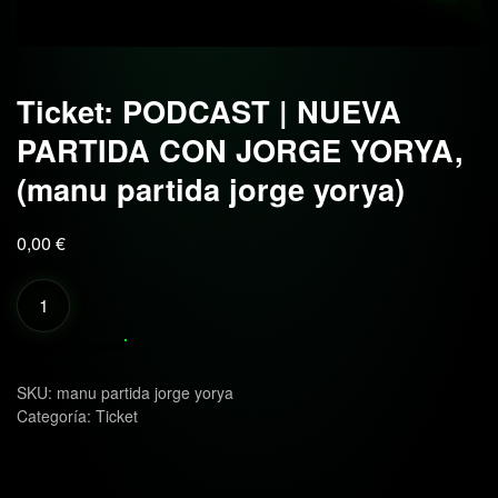
Ticket: PODCAST | NUEVA
PARTIDA CON JORGE YORYA,
(manu partida jorge yorya)
0,00
€
Ticket:
PODCAST
|
Añadir al carrito
NUEVA
SKU:
manu partida jorge yorya
PARTIDA
Categoría:
Ticket
CON
JORGE
YORYA,