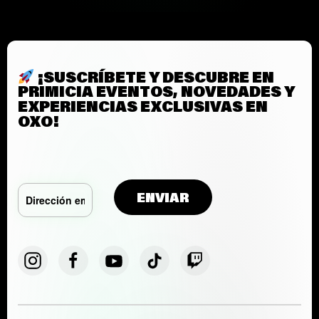
(manu
partida
jorge
yorya)
cantidad
¡SUSCRÍBETE Y DESCUBRE EN
PRIMICIA EVENTOS, NOVEDADES Y
EXPERIENCIAS EXCLUSIVAS EN
OXO!